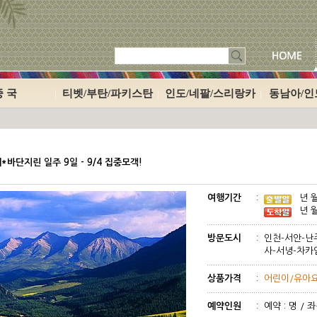
중 국
티벳/부탄/파키스탄
인도/네팔/스리랑카
동남아/
바단지린 일주 9일 - 9/4 집중모객!
여행기간
:
년 월
년 월
방문도시
:
인천-서안-난
사-서녕-차카
상품가격
:
어린이/유아요
예약인원
:
예약 : 명 / 