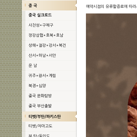
중 국
중국 실크로드
사천성*구채구
장강삼협*호북*호남
상해*절강*강서*복건
산서*하남*서안
운 남
귀주*광서*계림
북경*심양
중국 문화탐방
중국 부산출발
티벳/부탄/파키스탄
티벳/차마고도
부 탄/동인도