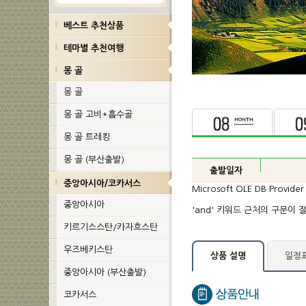
베스트 추천상품
테마별 추천여행
몽 골
몽 골
몽 골 고비*흡수골
몽 골 트레킹
몽 골 (부산출발)
중앙아시아/코카서스
중앙아시아
키르기스스탄/카자흐스탄
우즈베키스탄
일정
상품 설명
중앙아시아 (부산출발)
코카서스