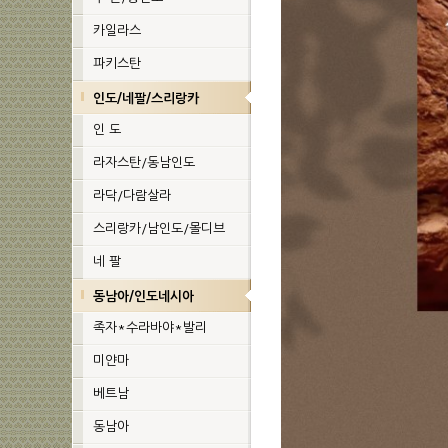
카일라스
파키스탄
인도/네팔/스리랑카
인 도
라자스탄/동남인도
라닥/다람살라
스리랑카/남인도/몰디브
네 팔
동남아/인도네시아
족자*수라바야*발리
미얀마
베트남
동남아