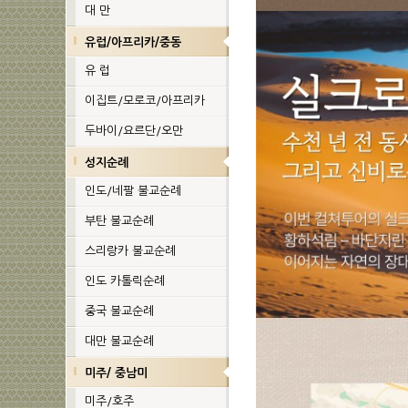
대 만
유럽/아프리카/중동
유 럽
이집트/모로코/아프리카
두바이/요르단/오만
성지순례
인도/네팔 불교순례
부탄 불교순례
스리랑카 불교순례
인도 카톨릭순례
중국 불교순례
대만 불교순례
미주/ 중남미
미주/호주