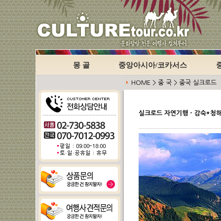
몽 골
중앙아시아/코카서스
HOME > 중 국 > 중국 실크로드
실크로드 자연기행 - 감숙*청해*