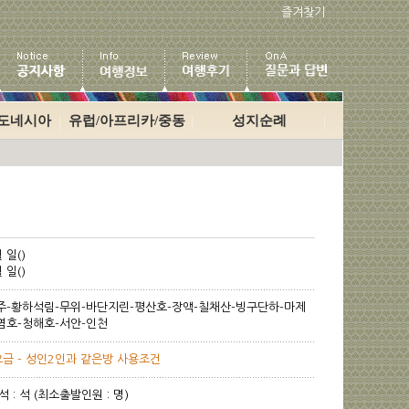
즐겨찾기
인도네시아
유럽/아프리카/중동
성지순례
 일()
 일()
주-황하석림-무위-바단지린-평산호-장액-칠채산-빙구단하-마제
염호-청해호-서안-인천
금 - 성인2인과 같은방 사용조건
좌석 : 석 (최소출발인원 : 명)