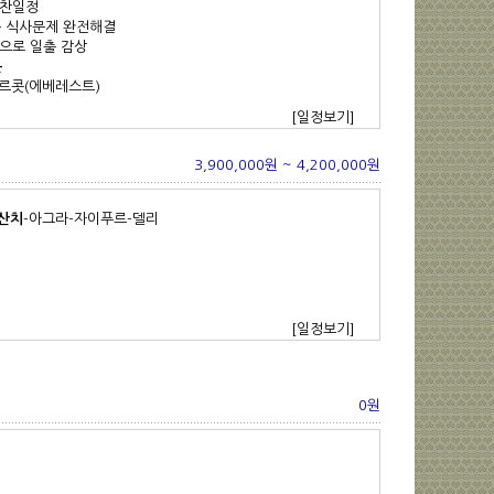
알찬일정
는 식사문제 완전해결
으로 일출 감상
문
가르콧(에베레스트)
[일정보기]
3,900,000원 ~ 4,200,000원
산치
-아그라-자이푸르-델리
[일정보기]
0원