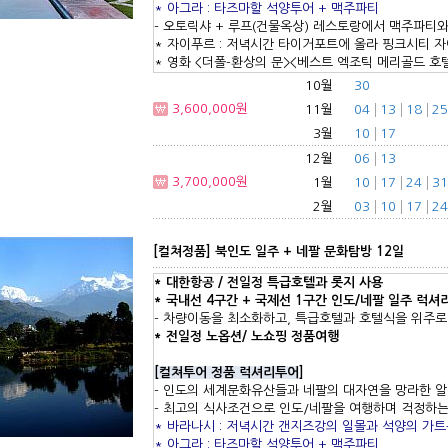
* 아그라 : 타즈마할 석양투어 + 맥주파티
- 오토릭샤 + 루프(건물옥상) 레스토랑에서 맥주파티
* 자이푸르 : 저녁시간 타이거포트에 올라 핑크시티 
* 영화 <더폴-환상의 문><베스트 엑조틱 메리골드 호
10월
30
3,600,000원
11월
04
13
18
25
3월
10
17
12월
06
13
3,700,000원
1월
10
17
24
31
2월
03
10
17
24
[컬쳐정품] 북인도 일주 + 네팔 문화탐방 12일
* 대한항공 /
전일정 특급호텔
과 롯지
사용
* 국내선 4구간 + 국제선 1구간 인도/네팔 일주 럭셔
- 차량이동을 최소화하고, 특급호텔과 호텔식을 위주로
* 전일정 노옵션/ 노쇼핑 정품여행
[
컬쳐투어 정품 럭셔리투어
]
- 인도의 세계문화유산들과 네팔의 대자연을 망라한 
- 최고의 식사조건으로 인도/네팔을 여행하며 걱정하
* 바라나시 : 저녁시간 갠지즈강의 일몰과 석양의 가
* 아그라 : 타즈마할 석양투어 + 맥주파티