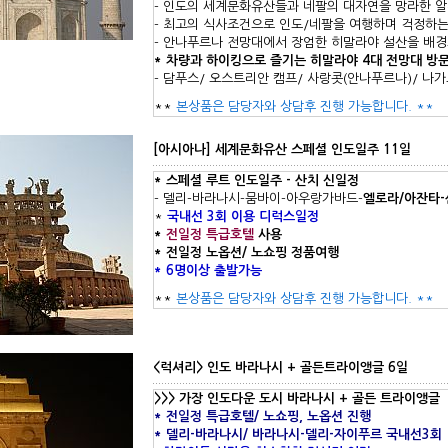
- 인도의 세계문화유산들과 네팔의 대자연을 망라한 
- 최고의 식사조건으로 인도/네팔을 여행하며 걱정하
- 안나푸르나 전망대에서 장엄한 히말라야 설산을 배경
* 차량과 하이킹으로 즐기는 히말라야 4대 전망대 방
- 담푸스/ 오스트리안 캠프/ 사랑콧(안나푸르나)/ 나
**
본상품은 담당자와 상담후 진행 가능합니다. **
[아시아나] 세계문화유산 스페셜 인도일주 11일
* 스페셜 루트 인도일주 - 산치 신일정
- 델리-바라나시-뭄바이-아우랑가바드-
엘로라/아잔타-
*
국내선 3회 이용 디럭스일정
*
전일정 특급호텔
사용
* 전일정 노옵션/ 노쇼핑 정품여행
* 6명이상 출발가능
**
본상품은 담당자와 상담후 진행 가능합니다. **
<럭셔리> 인도 바라나시 + 골든트라이앵글 6일
>>> 가장 인도다운 도시 바라나시 + 골든 트라이앵글
* 전일정 특급호텔/ 노쇼핑, 노옵션 진행
* 델리-바라나시/ 바라나시-델리-자이푸르 국내선3회