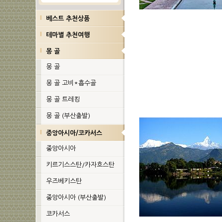
베스트 추천상품
테마별 추천여행
몽 골
몽 골
몽 골 고비*흡수골
몽 골 트레킹
몽 골 (부산출발)
중앙아시아/코카서스
중앙아시아
키르기스스탄/카자흐스탄
우즈베키스탄
중앙아시아 (부산출발)
코카서스