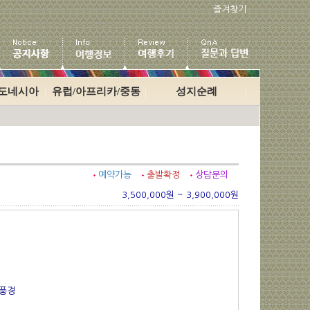
즐겨찾기
인도네시아
유럽/아프리카/중동
성지순례
예약가능
출발확정
상담문의
3,500,000원 ~ 3,900,000원
트풍경