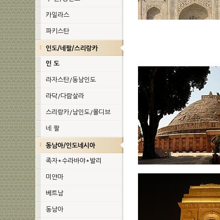
카일라스
파키스탄
인도/네팔/스리랑카
인 도
라자스탄/동남인도
라닥/다람살라
스리랑카/남인도/몰디브
네 팔
동남아/인도네시아
족자*수라바야*발리
미얀마
베트남
동남아