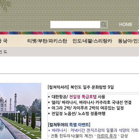
중 국
티벳/부탄/파키스탄
인도/네팔/스리랑카
동남아/
인 도
[컬쳐럭셔리] 북인도 일주 문화탐방 9일
* 대한항공/
전일정 특급호텔
사용
* 델리/ 바라나시, 바라나시-카주라호 국내선 연결
* 아그라 2박/ 자이푸르 2박의 여유있는 일정
* 전일정 노옵션/ 노쇼핑 정품여행
[
컬쳐투어의
특별 이벤트
]
* 바라나시 : 저녁시간 갠지즈강의 일몰과 석양의 가
- 전통 힌두의식(불의 제전)
'
아르띠 푸자
'
감상