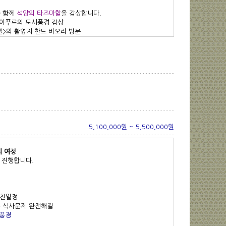
와 함께
석양의 타즈마할
을 감상합니다.
자이푸르의 도시풍경 감상
텔>의 촬영지
찬드 바오리
방문
5,100,000원 ~ 5,500,000원
리 여정
 진행합니다.
알찬일정
는 식사문제 완전해결
트풍경