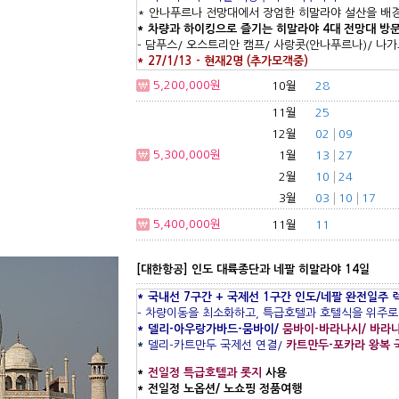
* 안나푸르나 전망대에서 장엄한 히말라야 설산을 배
* 차량과 하이킹으로 즐기는 히말라야 4대 전망대 방
- 담푸스/ 오스트리안 캠프/ 사랑콧(안나푸르나)/ 나
* 27/1/13 - 현재2명 (추가모객중)
5,200,000원
10월
28
11월
25
12월
02
09
5,300,000원
1월
13
27
2월
10
24
3월
03
10
17
5,400,000원
11월
11
[대한항공] 인도 대륙종단과 네팔 히말라야 14일
* 국내선 7구간 + 국제선 1구간 인도/네팔 완전일주 
- 차량이동을 최소화하고, 특급호텔과 호텔식을 위주로
* 델리-아우랑가바드-뭄바이/
뭄바이-바라나시/ 바라
*
델리-카트만두 국제선 연결/
카트만두-포카라 왕복 
*
전일정 특급호텔과 롯지
사용
* 전일정 노옵션/ 노쇼핑 정품여행