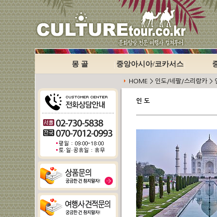
몽 골
중앙아시아/코카서스
HOME > 인도/네팔/스리랑카 > 
인 도