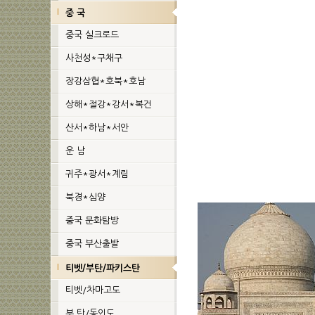
중 국
중국 실크로드
사천성*구채구
장강삼협*호북*호남
상해*절강*강서*복건
산서*하남*서안
운 남
귀주*광서*계림
북경*심양
중국 문화탐방
중국 부산출발
티벳/부탄/파키스탄
티벳/차마고도
부 탄/동인도