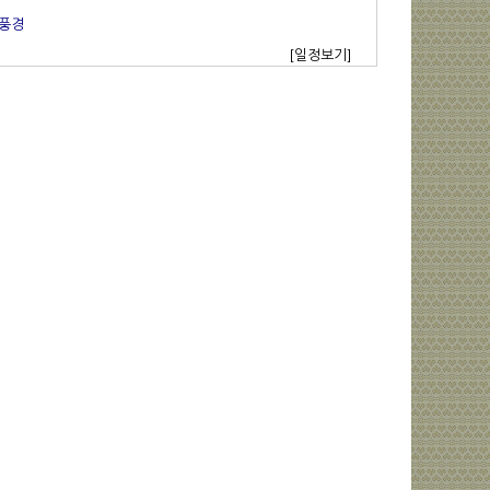
트풍경
[일정보기]