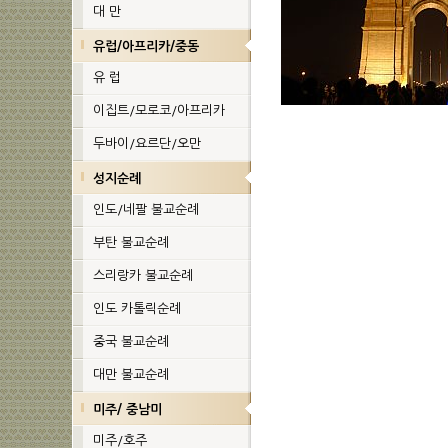
대 만
유럽/아프리카/중동
유 럽
이집트/모로코/아프리카
두바이/요르단/오만
성지순례
인도/네팔 불교순례
부탄 불교순례
스리랑카 불교순례
인도 카톨릭순례
중국 불교순례
대만 불교순례
미주/ 중남미
미주/호주