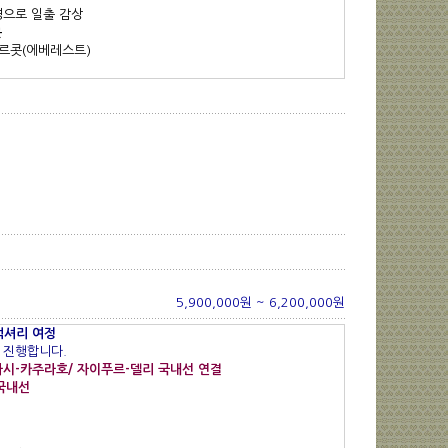
경으로 일출 감상
문
가르콧(에베레스트)
5,900,000원 ~ 6,200,000원
럭셔리 여정
 진행합니다.
나시-카주라호/ 자이푸르-델리
국내선 연결
국내선