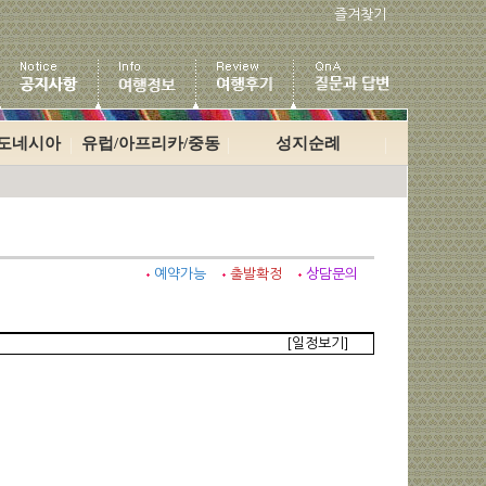
즐겨찾기
인도네시아
유럽/아프리카/중동
성지순례
예약가능
출발확정
상담문의
[일정보기]