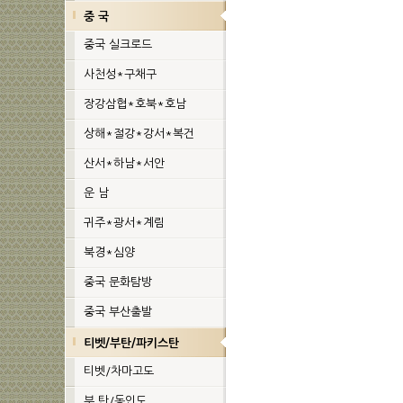
중 국
중국 실크로드
사천성*구채구
장강삼협*호북*호남
상해*절강*강서*복건
산서*하남*서안
운 남
귀주*광서*계림
북경*심양
중국 문화탐방
중국 부산출발
티벳/부탄/파키스탄
티벳/차마고도
부 탄/동인도