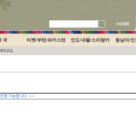
중 국
티벳/부탄/파키스탄
인도/네팔/스리랑카
동남아/
 차마고도
진행 가능합니다. **