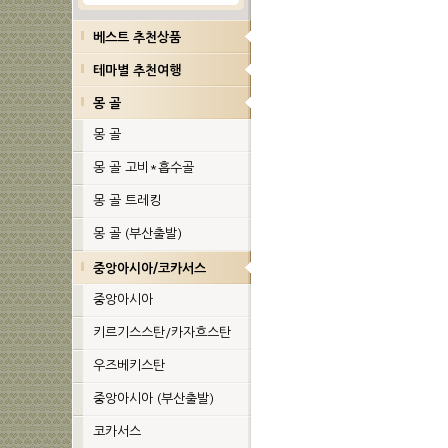
베스트 추천상품
테마별 추천여행
몽 골
몽 골
몽 골 고비*흡수골
몽 골 트레킹
몽 골 (부산출발)
중앙아시아/코카서스
중앙아시아
키르기스스탄/카자흐스탄
우즈베키스탄
중앙아시아 (부산출발)
코카서스