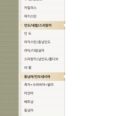
카일라스
파키스탄
인도/네팔/스리랑카
인 도
라자스탄/동남인도
라닥/다람살라
스리랑카/남인도/몰디브
네 팔
동남아/인도네시아
족자*수라바야*발리
미얀마
베트남
동남아