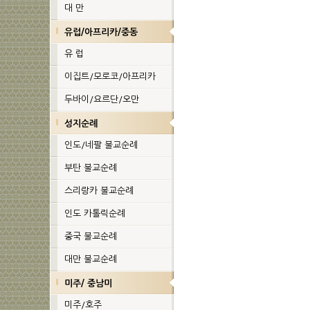
대 만
유럽/아프리카/중동
유 럽
이집트/모로코/아프리카
두바이/요르단/오만
성지순례
인도/네팔 불교순례
부탄 불교순례
스리랑카 불교순례
인도 카톨릭순례
중국 불교순례
대만 불교순례
미주/ 중남미
미주/호주