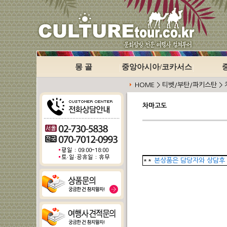
몽 골
중앙아시아/코카서스
HOME > 티벳/부탄/파키스탄 >
차마고도
**
본상품은 담당자와 상담후 